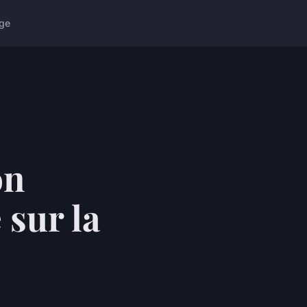
ge
on
sur la