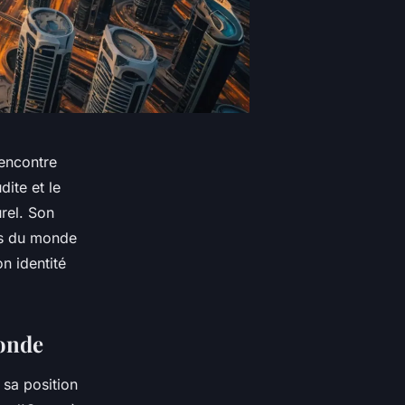
rencontre
dite et le
rel. Son
urs du monde
n identité
monde
 sa position