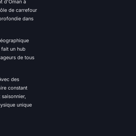
nat d'Oman à
rôle de carrefour
approfondie dans
 géographique
 fait un hub
oyageurs de tous
 Avec des
ire constant
 saisonnier,
hysique unique