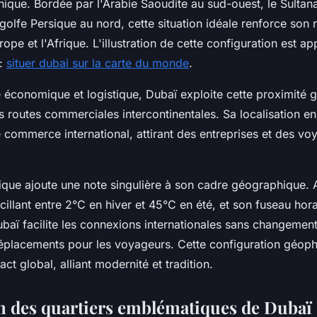
ique. Bordée par l'Arabie Saoudite au sud-ouest, le Sulta
u golfe Persique au nord, cette situation idéale renforce son 
urope et l'Afrique. L'illustration de cette configuration est 
 :
situer dubai sur la carte du monde
.
e économique et logistique, Dubaï exploite cette proximité
 routes commerciales intercontinentales. Sa localisation en
e commerce international, attirant des entreprises et des v
tique ajoute une note singulière à son cadre géographique.
illant entre 2°C en hiver et 45°C en été, et son fuseau hora
ï facilite les connexions internationales sans changement
 déplacements pour les voyageurs. Cette configuration géop
t global, alliant modernité et tradition.
n des quartiers emblématiques de Dubaï