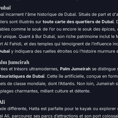
Dubaï
aï incarnent l'âme historique de Dubaï. Situés de part et d'a
iers sont illustrés sur
toute carte des quartiers de Dubaï
. 
ables comme le souk de l’or ou encore le souk des épices, 
l unique. Quant à Bur Dubaï, son riche patrimoine inclut le
rt Al Fahidi, et des temples qui témoignent de l’influence i
Dubaï
y indiquera des ruelles étroites où l’histoire murmure 
alm Jumeirah
rées et trésors ultramodernes,
Palm Jumeirah
se distingue 
 touristiques de Dubaï
. Cette île artificielle, conçue en for
ls de classe mondiale, dont l’Atlantis. Non loin, Jumeirah s
plages charmantes, mêlant culture et détente.
Ali
de différente, Hatta est parfaite pour le kayak ou explore
el Ali, parcourez ses parcs d’attractions et son port colossal