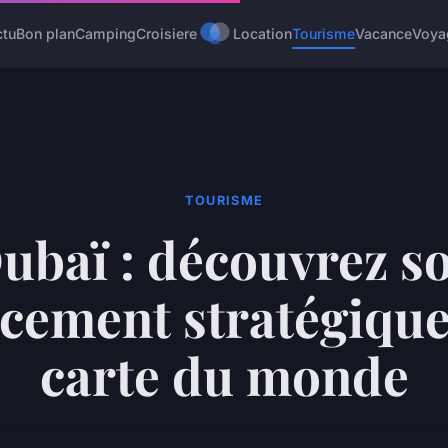
ctu
Bon plan
Camping
Croisiere
Location
Tourisme
Vacance
Voya
TOURISME
ubaï : découvrez s
cement stratégique 
carte du monde