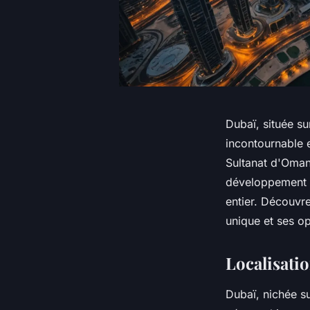
Dubaï, située su
incontournable e
Sultanat d'Oman,
développement ra
entier. Découvr
unique et ses op
Localisati
Dubaï, nichée su