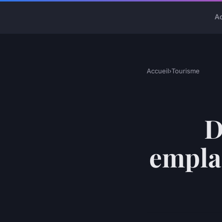
A
Accueil
›
Tourisme
D
empla