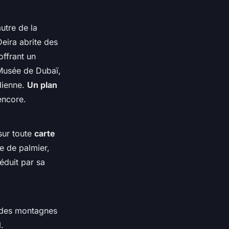
utre de la
Deira abrite des
offrant un
 Musée de Dubaï,
ndienne.
Un plan
encore.
sur toute
carte
me de palmier,
éduit par sa
r des montagnes
.