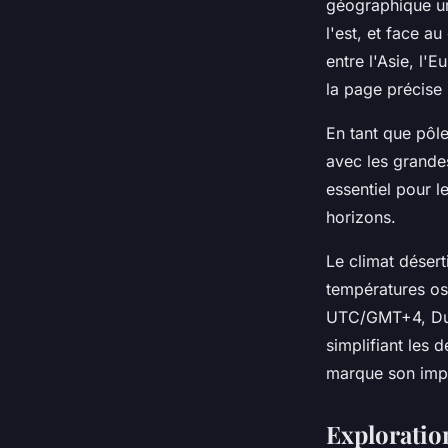
géographique un
l'est, et face a
entre l'Asie, l'E
la page précise
En tant que pôl
avec les grandes
essentiel pour l
horizons.
Le climat déser
températures osc
UTC/GMT+4, Duba
simplifiant les
marque son impac
Exploratio