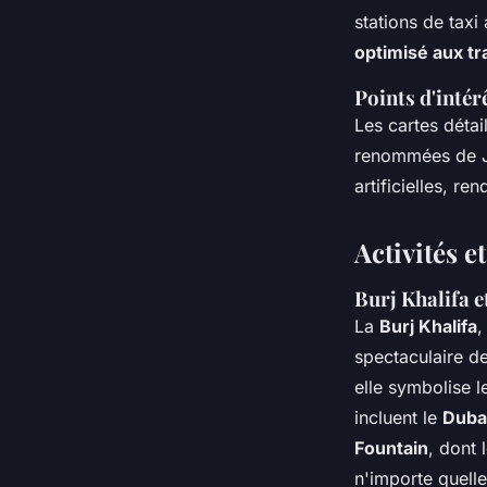
stations de taxi
optimisé aux tr
Points d'intér
Les cartes déta
renommées de Jum
artificielles, re
Activités e
Burj Khalifa 
La
Burj Khalifa
,
spectaculaire d
elle symbolise l
incluent le
Dubai
Fountain
, dont 
n'importe quelle