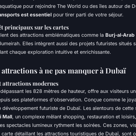
 aquatique pour rejoindre The World ou des îles autour de 
ansports est essentiel
pour tirer parti de votre séjour.
êt principaux sur les cartes
illent des attractions emblématiques comme la
Burj-al-Arab
eirah. Elles intègrent aussi des projets futuristes situés su
ndant chaque exploration intuitive et enrichissante.
t attractions à ne pas manquer à Dubaï
et attractions modernes
 dépassant les 828 mètres de hauteur, offre aux visiteurs u
epuis ses plateformes d'observation. Conçue comme le joya
e développement futuriste de Dubaï. Les alentours de cette 
 Mall
, un complexe mêlant shopping, restauration et loisirs,
les spectacles lumineux rythment les soirées. Ces zones, vis
 carte détaillant les attractions touristiques de Dubaï, sont 